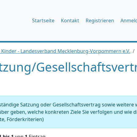
Startseite
Kontakt
Registrieren
Anmel
r Kinder - Landesverband Mecklenburg-Vorpommern e.V.
tzung/Gesellschaftsvert
ständige Satzung oder Gesellschaftsvertrag sowie weitere
ber geben, welche konkreten Ziele Sie verfolgen und wie dies
e, Förderkriterien)
1 bis 1
von
1
Eintrag.