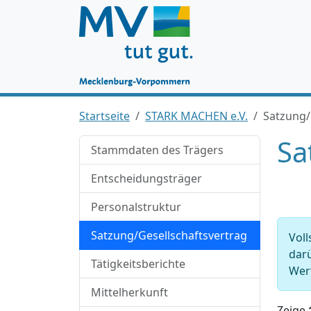
Startseite
STARK MACHEN e.V.
Satzung/
Sa
Stammdaten des Trägers
Entscheidungsträger
Personalstruktur
Satzung/Gesellschaftsvertrag
Voll
darü
Tätigkeitsberichte
Wert
Mittelherkunft
Zeige