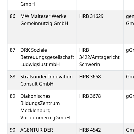
GmbH
86
MW Malteser Werke
HRB 31629
gem
Gemeinnützig GmbH
Gm
87
DRK Soziale
HRB
gG
Betreuungsgesellschaft
3422/Amtsgericht
Ludwigslust mbH
Schwerin
88
Stralsunder Innovation
HRB 3668
Gm
Consult GmbH
89
Diakonisches
HRB 3678
gG
BildungsZentrum
Mecklenburg-
Vorpommern gGmbH
90
AGENTUR DER
HRB 4542
Gm