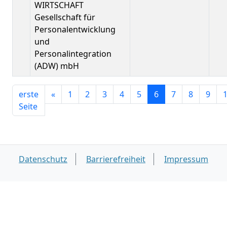
WIRTSCHAFT
Gesellschaft für
Personalentwicklung
und
Personalintegration
(ADW) mbH
erste
«
1
2
3
4
5
6
7
8
9
Seite
Datenschutz
Barrierefreiheit
Impressum