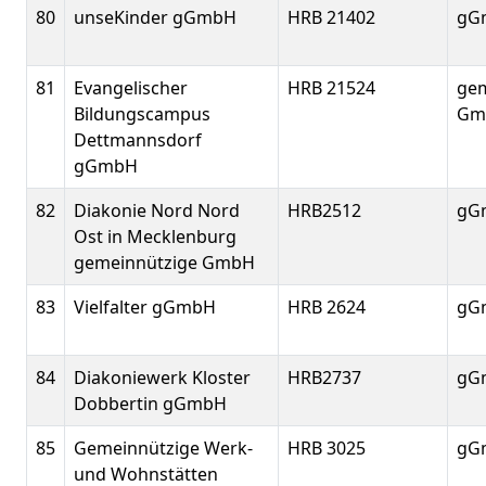
80
unseKinder gGmbH
HRB 21402
gG
81
Evangelischer
HRB 21524
gem
Bildungscampus
Gm
Dettmannsdorf
gGmbH
82
Diakonie Nord Nord
HRB2512
gG
Ost in Mecklenburg
gemeinnützige GmbH
83
Vielfalter gGmbH
HRB 2624
gG
84
Diakoniewerk Kloster
HRB2737
gG
Dobbertin gGmbH
85
Gemeinnützige Werk-
HRB 3025
gG
und Wohnstätten