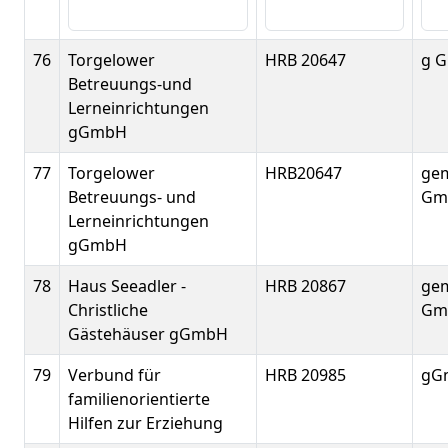
76
Torgelower
HRB 20647
g 
Betreuungs-und
Lerneinrichtungen
gGmbH
77
Torgelower
HRB20647
gem
Betreuungs- und
Gm
Lerneinrichtungen
gGmbH
78
Haus Seeadler -
HRB 20867
gem
Christliche
Gm
Gästehäuser gGmbH
79
Verbund für
HRB 20985
gG
familienorientierte
Hilfen zur Erziehung