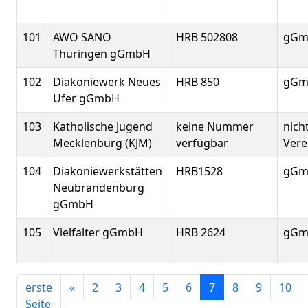
101
AWO SANO
HRB 502808
gGm
Thüringen gGmbH
102
Diakoniewerk Neues
HRB 850
gGm
Ufer gGmbH
103
Katholische Jugend
keine Nummer
nich
Mecklenburg (KJM)
verfügbar
Vere
104
Diakoniewerkstätten
HRB1528
gGm
Neubrandenburg
gGmbH
105
Vielfalter gGmbH
HRB 2624
gGm
erste
«
2
3
4
5
6
7
8
9
10
Seite