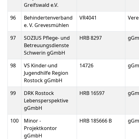
Greifswald e.V.
96
Behindertenverband
VR4041
Vere
e. V. Grevesmühlen
97
SOZIUS Pflege- und
HRB 8297
gGm
Betreuungsdienste
Schwerin gGmbH
98
VS Kinder-und
14726
gGm
Jugendhilfe Region
Rostock gGmbH
99
DRK Rostock
HRB 16597
gGm
Lebensperspektive
gGmbH
100
Minor -
HRB 185666 B
gGm
Projektkontor
gGmbH