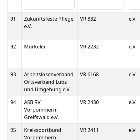
91
Zukunftsfeste Pflege
VR 832
e.V.
e.V.
92
Murkelei
VR 2232
e.V.
93
Arbeitslosenverband,
VR 6168
e.V.
Ortsverband Lübz
und Umgebung e.V.
94
ASB RV
VR 2430
e.V.
Vorpommern-
Greifswald e.V.
95
Kreissportbund
VR 2411
e.V.
Vorpommern-