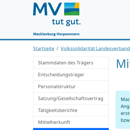
Startseite
Volkssolidarität Landesverba
Mi
Stammdaten des Trägers
Entscheidungsträger
Personalstruktur
Satzung/Gesellschaftsvertrag
Mac
Anga
Tätigkeitsberichte
ers
bzw.
Mittelherkunft