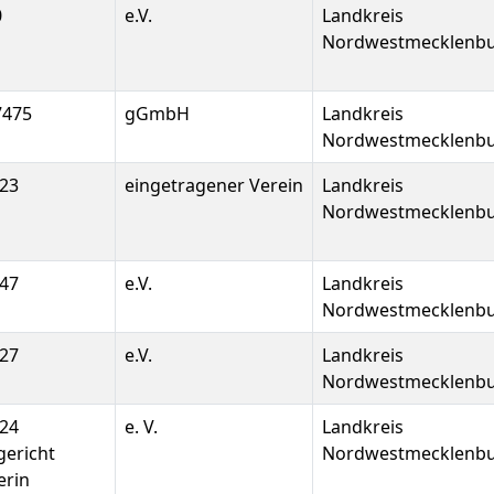
0
e.V.
Landkreis
Nordwestmecklenb
7475
gGmbH
Landkreis
Nordwestmecklenb
23
eingetragener Verein
Landkreis
Nordwestmecklenb
47
e.V.
Landkreis
Nordwestmecklenb
27
e.V.
Landkreis
Nordwestmecklenb
24
e. V.
Landkreis
ericht
Nordwestmecklenb
erin