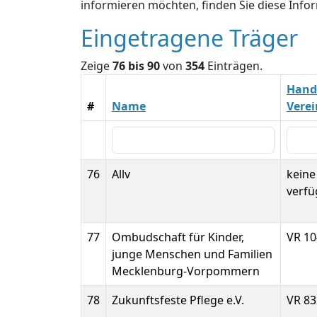
informieren möchten, finden Sie diese Inf
Eingetragene Träger
Zeige
76 bis 90
von
354
Einträgen.
Hande
#
Name
Vere
76
Allv
kein
verfü
77
Ombudschaft für Kinder,
VR 1
junge Menschen und Familien
Mecklenburg-Vorpommern
78
Zukunftsfeste Pflege e.V.
VR 83