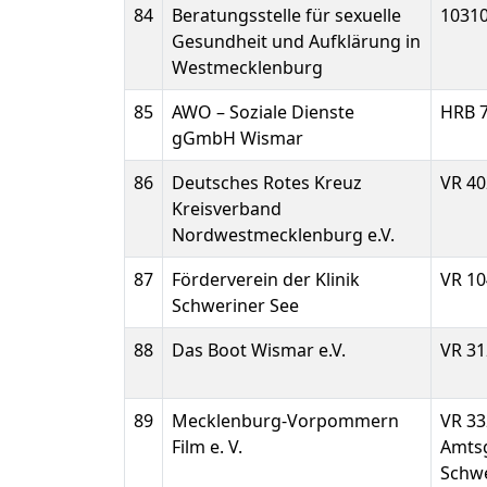
84
Beratungsstelle für sexuelle
1031
Gesundheit und Aufklärung in
Westmecklenburg
85
AWO – Soziale Dienste
HRB 
gGmbH Wismar
86
Deutsches Rotes Kreuz
VR 40
Kreisverband
Nordwestmecklenburg e.V.
87
Förderverein der Klinik
VR 10
Schweriner See
88
Das Boot Wismar e.V.
VR 31
89
Mecklenburg-Vorpommern
VR 33
Film e. V.
Amtsg
Schw