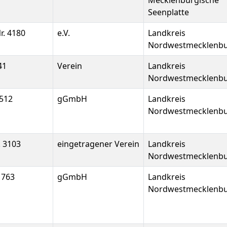
Mecklenburgische
Seenplatte
r. 4180
e.V.
Landkreis
Nordwestmecklenb
41
Verein
Landkreis
Nordwestmecklenb
512
gGmbH
Landkreis
Nordwestmecklenb
. 3103
eingetragener Verein
Landkreis
Nordwestmecklenb
1763
gGmbH
Landkreis
Nordwestmecklenb