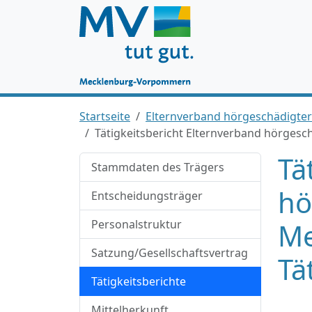
Startseite
Elternverband hörgeschädigte
Tätigkeitsbericht Elternverband hörgesc
Tä
Stammdaten des Trägers
hö
Entscheidungsträger
Personalstruktur
Me
Satzung/Gesellschaftsvertrag
Tä
Tätigkeitsberichte
Mittelherkunft