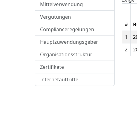
Mittelverwendung
Vergütungen
#
B
Complianceregelungen
1
2
Hauptzuwendungsgeber
2
2
Organisationsstruktur
Zertifikate
Internetauftritte