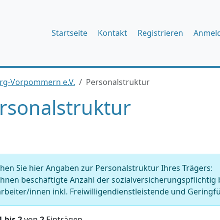
Startseite
Kontakt
Registrieren
Anmel
rg-Vorpommern e.V.
Personalstruktur
rsonalstruktur
en Sie hier Angaben zur Personalstruktur Ihres Trägers:
Ihnen beschäftigte Anzahl der sozialversicherungspflichtig
rbeiter/innen inkl. Freiwilligendienstleistende und Geringfü
1 bis 2
von
2
Einträgen.