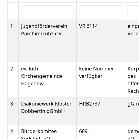
1
Jugendförderverein
VR 6114
eing
Parchim/Lübz e.V.
Verei
2
ev.-luth.
keine Nummer
Körp
Kirchengemeinde
verfügbar
des
Hagenow
öffe
Rech
3
Diakoniewerk Kloster
HRB2737
gGm
Dobbertin gGmbH
4
Bürgerkomitee
6091
geme
Südstadt e.V.
e.V. 