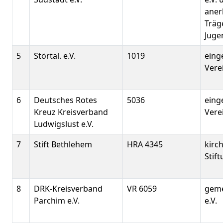
aner
Träge
Juge
5
Störtal. e.V.
1019
eing
Vere
6
Deutsches Rotes
5036
eing
Kreuz Kreisverband
Vere
Ludwigslust e.V.
7
Stift Bethlehem
HRA 4345
kirch
Stif
8
DRK-Kreisverband
VR 6059
geme
Parchim e.V.
e.V.