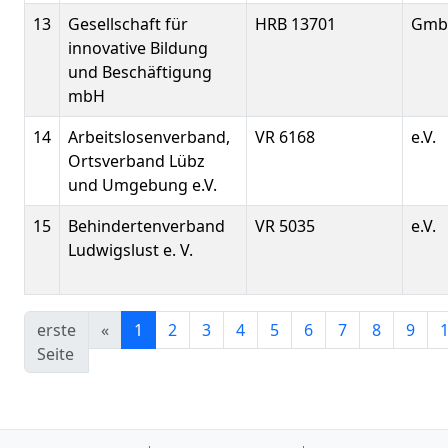
13
Gesellschaft für
HRB 13701
Gmb
innovative Bildung
und Beschäftigung
mbH
14
Arbeitslosenverband,
VR 6168
e.V.
Ortsverband Lübz
und Umgebung e.V.
15
Behindertenverband
VR 5035
e.V.
Ludwigslust e. V.
erste
«
1
2
3
4
5
6
7
8
9
Seite