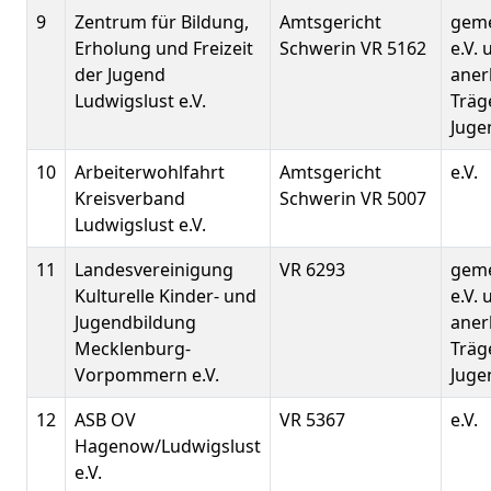
9
Zentrum für Bildung,
Amtsgericht
geme
Erholung und Freizeit
Schwerin VR 5162
e.V. 
der Jugend
aner
Ludwigslust e.V.
Träge
Juge
10
Arbeiterwohlfahrt
Amtsgericht
e.V.
Kreisverband
Schwerin VR 5007
Ludwigslust e.V.
11
Landesvereinigung
VR 6293
geme
Kulturelle Kinder- und
e.V. 
Jugendbildung
aner
Mecklenburg-
Träge
Vorpommern e.V.
Juge
12
ASB OV
VR 5367
e.V.
Hagenow/Ludwigslust
e.V.