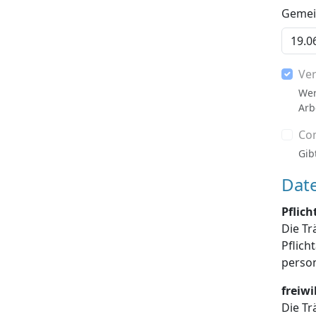
Gemein
Ve
Wer
Arb
Co
Gib
Dat
Pflic
Die Tr
Pflichtangaben enthalten sind, die Dat
freiw
Die Tr