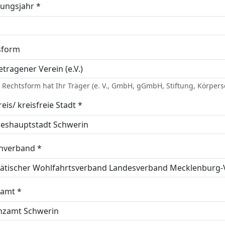
ungsjahr *
sform
Rechtsform hat Ihr Träger (e. V., GmbH, gGmbH, Stiftung, Körpersc
eis/ kreisfreie Stadt *
enverband *
zamt *