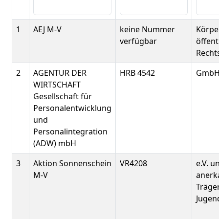
1
AEJ M-V
keine Nummer
Körpe
verfügbar
öffent
Recht
2
AGENTUR DER
HRB 4542
Gmb
WIRTSCHAFT
Gesellschaft für
Personalentwicklung
und
Personalintegration
(ADW) mbH
3
Aktion Sonnenschein
VR4208
e.V. u
M-V
anerk
Träger
Jugend