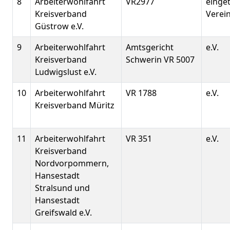
8
Arbeiterwohlfahrt
VR2977
einge
Kreisverband
Verein
Güstrow e.V.
9
Arbeiterwohlfahrt
Amtsgericht
e.V.
Kreisverband
Schwerin VR 5007
Ludwigslust e.V.
10
Arbeiterwohlfahrt
VR 1788
e.V.
Kreisverband Müritz
11
Arbeiterwohlfahrt
VR 351
e.V.
Kreisverband
Nordvorpommern,
Hansestadt
Stralsund und
Hansestadt
Greifswald e.V.