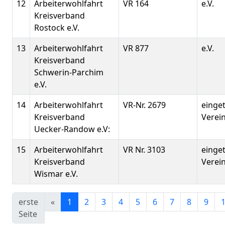
12
Arbeiterwohlfahrt
VR 164
e.V.
Kreisverband
Rostock e.V.
13
Arbeiterwohlfahrt
VR 877
e.V.
Kreisverband
Schwerin-Parchim
e.V.
14
Arbeiterwohlfahrt
VR-Nr. 2679
einge
Kreisverband
Verei
Uecker-Randow e.V:
15
Arbeiterwohlfahrt
VR Nr. 3103
einge
Kreisverband
Verei
Wismar e.V.
erste
«
1
2
3
4
5
6
7
8
9
Seite