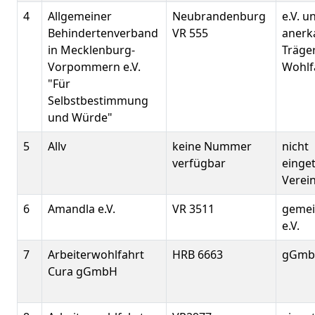
4
Allgemeiner
Neubrandenburg
e.V. u
Behindertenverband
VR 555
anerk
in Mecklenburg-
Träger
Vorpommern e.V.
Wohlf
"Für
Selbstbestimmung
und Würde"
5
Allv
keine Nummer
nicht
verfügbar
einge
Verei
6
Amandla e.V.
VR 3511
gemei
e.V.
7
Arbeiterwohlfahrt
HRB 6663
gGm
Cura gGmbH